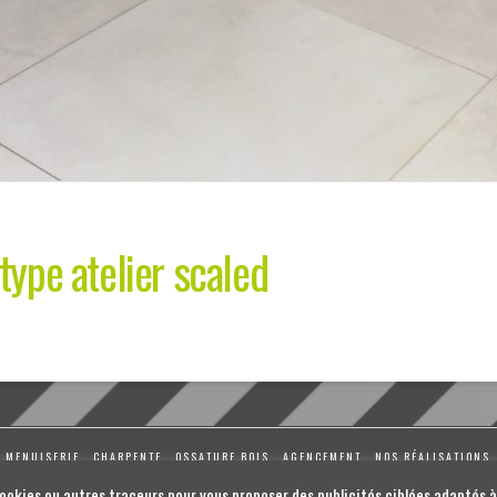
type atelier scaled
MENUISERIE
CHARPENTE
OSSATURE BOIS
AGENCEMENT
NOS RÉALISATIONS
Cookies ou autres traceurs pour vous proposer des publicités ciblées adaptés à 