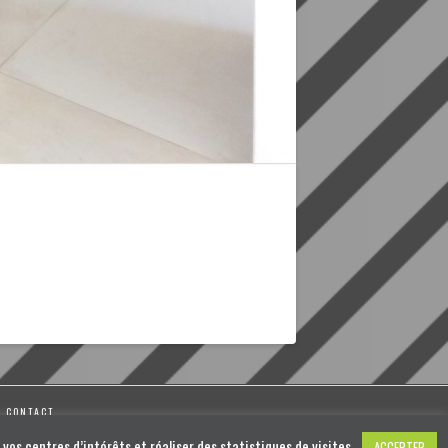
CONTACT
vos centres d’intérêts et réaliser des statistiques de visites.
ACCEPTER