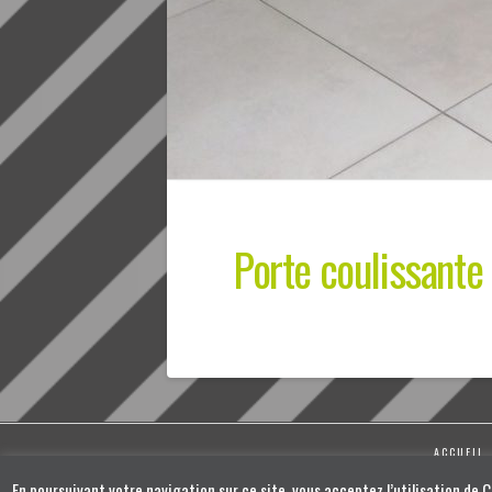
Porte coulissante 
ACCUEIL
En poursuivant votre navigation sur ce site, vous acceptez l’utilisation de 