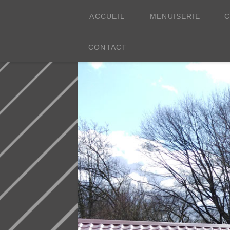
Aubobois
ACCUEIL
MENUISERIE
C
Menuiserie
CONTACT